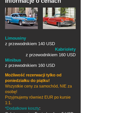
Informacje o cenach
Limousiny
z przewodnikiem 140 USD
Kabriolety
z przewodnikiem 160 USD
Minibus
z przewodnikiem 160 USD
Możliwość rezerwacji tylko od
poniedziałku do piątku!
Wszystkie ceny za samochód, NIE za
osobę!
Przyjmujemy również EUR po kursie
1:1.
*Dodatkowe koszty
: