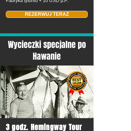
Fabryka tytoniu + 10 USD p.P.
REZERWUJ TERAZ
Wycieczki specjalne po
Hawanie
3 godz.
Hemingway Tour