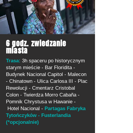
6 godz. zwiedzanie
miasta
Trasa:
3h spaceru po historycznym
starym mieście - Bar Floridita -
Budynek Nacional Capitol - Malecon
- Chinatown - Ulica Carlosa III - Plac
Rewolucji - Cmentarz Cristobal
Colon - Twierdza Morro Cabaña
-
Pomnik Chrystusa w Hawanie -
Hotel Nacional -
Partagas Fabryka
Tytończyków -
Fusterlandia
(*
opcjonalnie
)