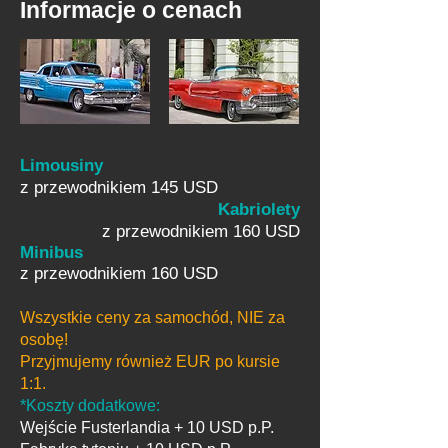
Informacje o cenach
Limousiny
z przewodnikiem 145 USD
Kabriolety
z przewodnikiem 160 USD
Minibus
z przewodnikiem 160 USD
Wszystkie ceny za samochód, NIE za
osobę!
Przyjmujemy również EUR po kursie
1:1.
*Koszty dodatkowe:
Wejście Fusterlandia + 10 USD p.P.