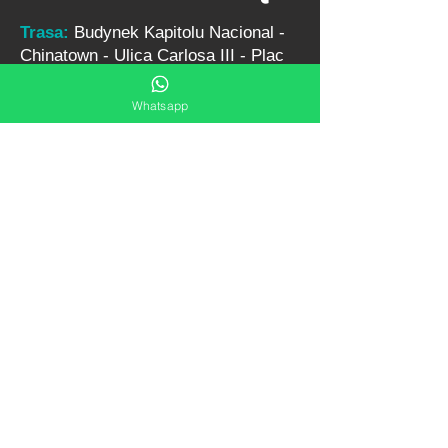
Trasa:
Budynek Kapitolu Nacional -
Chinatown - Ulica Carlosa III - Plac
Rewolucji - Cmentarz Cristobal
Colon - Malecon - 2 godz. Transfer
Whatsapp
Informacje o cenach
Limousiny
bez przewodnika 125 USD
z przewodnikiem 155 USD
Kabriolety
bez przewodnika 150 USD
z przewodnikiem 180 USD
Minibus