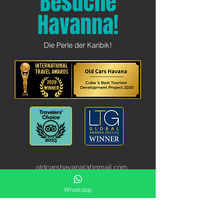
Besuche
Havanna!
Die Perle der Karibik!
oldcarshavana(at)gmail.com
Whatsapp
Obispo 1 e/ San Pedro y Baratillo
10100